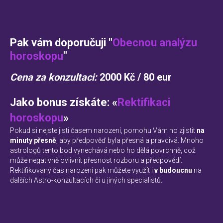
Pak vám doporučuji "
Obecnou analýzu
horoskopu
"
Cena za konzultaci:
2000 Kč / 80 eur
Jako bonus získáte: «
Rektifikaci
horoskopu
»
A
Pokud si nejste jisti časem narození, pomohu Vám ho zjistit
na
minuty přesně
, aby předpověď byla přesná a pravdivá. Mnoho
astrologů tento bod vynechává nebo ho dělá povrchně, což
může negativně ovlivnit přesnost rozboru a předpovědí.
Rektifikovaný čas narození pak můžete využít i
v budoucnu
na
dalších Astro-konzultacích či u jiných specialistů.